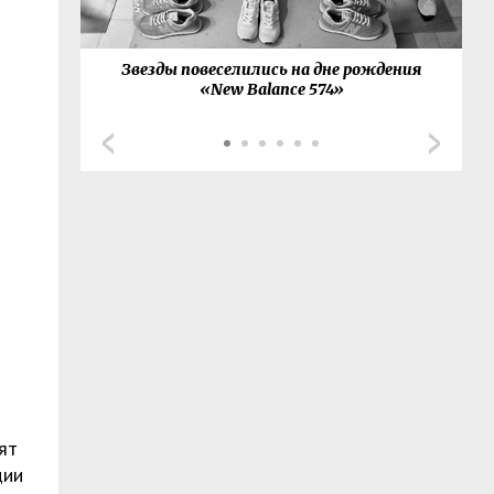
товал с
Звезды повеселились на дне рождения
G
й-сета
«New Balance 574»
ят
ции