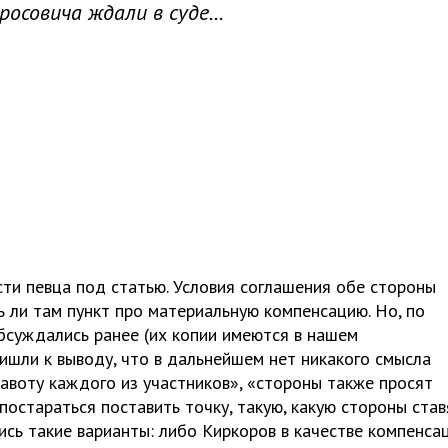
осовича ждали в суде...
Odessa Holiday Fashion Week стар
показа модных причесок и дидже
ти певца под статью. Условия соглашения обе стороны
ь ли там пункт про материальную компенсацию. Но, по
обсуждались ранее (их копии имеются в нашем
ишли к выводу, что в дальнейшем нет никакого смысла
равоту каждого из участников», «стороны также просят
 постараться поставить точку, такую, какую стороны став
ись такие варианты: либо Киркоров в качестве компенса