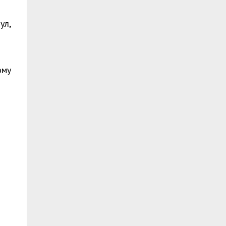
ул,
ому