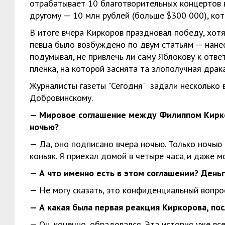
отрабатывает 10 благотворительных концертов в
другому — 10 млн рублей (больше $300 000), ко
В итоге вчера Киркоров праздновал победу, хотя
певца было возбуждено по двум статьям — нанес
подумывал, не привлечь ли саму Яблокову к ответ
пленка, на которой заснята та злополучная драка
Журналисты газеты "Сегодня" задали несколько
Добровинскому.
— Мировое соглашение между Филиппом Кирко
ночью?
— Да, оно подписано вчера ночью. Только ночью
коньяк. Я приехал домой в четыре часа‚ и даже м
— А что именно есть в этом соглашении? День
— Не могу сказать, это конфиденциальный вопро
— А какая была первая реакция Киркорова, пос
— Он, конечно, обрадовался. Эта история уже вс