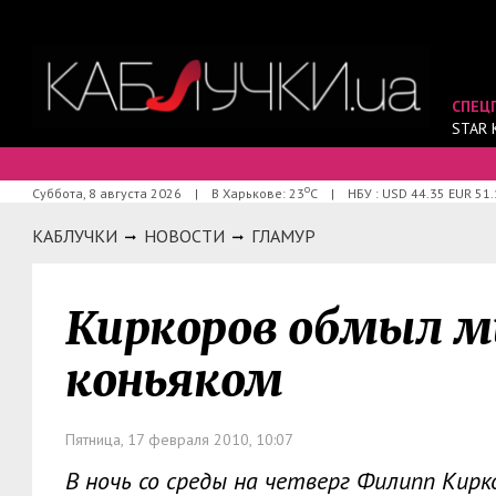
СПЕЦ
STAR 
о
Суббота, 8 августа 2026
|
В Харькове: 23
С
|
НБУ : USD 44.35 EUR 51.
КАБЛУЧКИ
НОВОСТИ
ГЛАМУР
Киркоров обмыл м
коньяком
Пятница, 17 февраля 2010, 10:07
В ночь со среды на четверг Филипп Кир