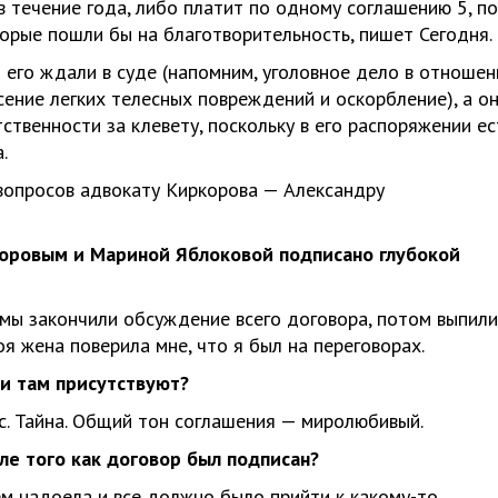
 течение года, либо платит по одному соглашению 5, по
торые пошли бы на благотворительность, пишет Сегодня.
 его ждали в суде (напомним, уголовное дело в отношен
ение легких телесных повреждений и оскорбление), а о
ственности за клевету, поскольку в его распоряжении ес
.
 вопросов адвокату Киркорова — Александру
ровым и Мариной Яблоковой подписано глубокой
 мы закончили обсуждение всего договора, потом выпили
оя жена поверила мне, что я был на переговорах.
ги там присутствуют?
с. Тайна. Общий тон соглашения — миролюбивый.
ле того как договор был подписан?
ем надоела и все должно было прийти к какому-то