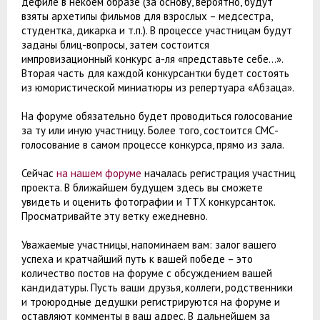
дефиле в некоем образе (за основу, вероятно, будут
взяты архетипы фильмов для взрослых – медсестра,
студентка, дикарка и т.п.). В процессе участницам будут
заданы блиц-вопросы, затем состоится
импровизационный конкурс а-ля «представьте себе…».
Вторая часть для каждой конкурсантки будет состоять
из юмористической миниатюры из репертуара «Абзаца».
На форуме обязательно будет проводиться голосование
за ту или иную участницу. Более того, состоится СМС-
голосование в самом процессе конкурса, прямо из зала.
Сейчас
на нашем форуме
началась регистрация участниц
проекта. В ближайшем будущем здесь вы сможете
увидеть и оценить фотографии и ТТХ конкурсанток.
Просматривайте эту ветку ежедневно.
Уважаемые участницы, напоминаем вам: залог вашего
успеха и кратчайший путь к вашей победе – это
количество постов на форуме с обсуждением вашей
кандидатуры. Пусть ваши друзья, коллеги, родственники
и троюродные дедушки регистрируются на форуме и
оставляют комменты в ваш адрес. В дальнейшем за