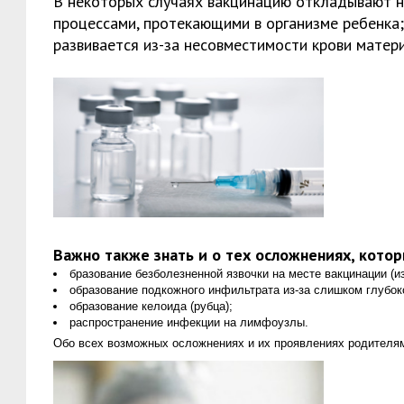
В некоторых случаях вакцинацию откладывают на
процессами, протекающими в организме ребенка
развивается из-за несовместимости крови матер
Важно также знать и о тех осложнениях, кото
бразование безболезненной язвочки на месте вакцинации (и
образование подкожного инфильтрата из-за слишком глубок
образование келоида (рубца);
распространение инфекции на лимфоузлы.
Обо всех возможных осложнениях и их проявлениях родителям