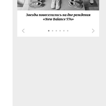
товал с
Звезды повеселились на дне рождения
G
й-сета
«New Balance 574»