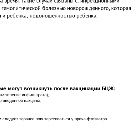
 время. Такие случаи связаны с: инфекционными
; гемолитической болезнью новорожденного, которая
и и ребенка; недоношенностью ребенка.
рые могут возникнуть после вакцинации БЦЖ:
зъязвление инфильтрата);
о введенной вакцины;
 следует заранее поинтересоваться у врача-фтизиатра.