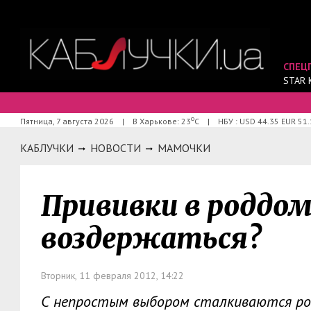
СПЕЦ
STAR 
о
Пятница, 7 августа 2026
|
В Харькове: 23
С
|
НБУ : USD 44.35 EUR 51.
КАБЛУЧКИ
НОВОСТИ
МАМОЧКИ
Прививки в роддом
воздержаться?
Вторник, 11 февраля 2012, 14:22
С непростым выбором сталкиваются род