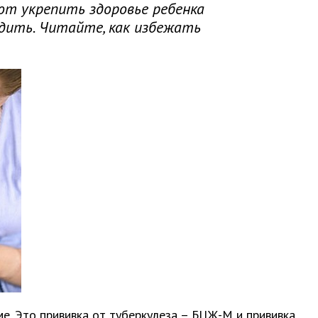
ют укрепить здоровье ребенка
дить. Читайте, как избежать
Odessa Holiday Fashion Week стар
показа модных причесок и дидже
е. Это прививка от туберкулеза – БЦЖ-М и прививка