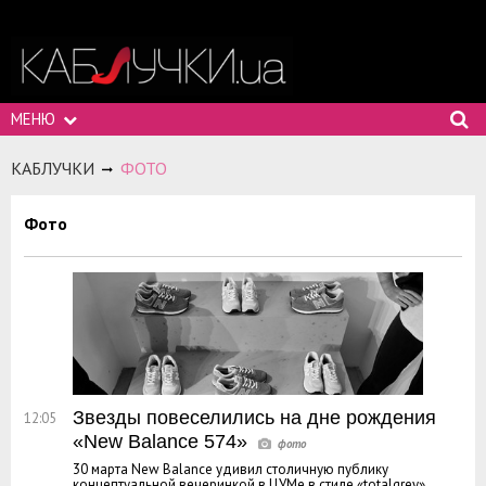
МЕНЮ
КАБЛУЧКИ
ФОТО
Фото
Звезды повеселились на дне рождения
12:05
«New Balance 574»
30 марта New Balance удивил столичную публику
концептуальной вечеринкой в ЦУМе в стиле «totalgrey».