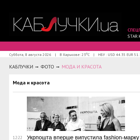
СПЕЦ
STAR 
о
Суббота, 8 августа 2026
|
В Харькове: 23
С
|
НБУ : USD 44.35 EUR 51.
КАБЛУЧКИ
ФОТО
МОДА И КРАСОТА
Мода и красота
Укрпошта вперше випустила fashion-марку
12:22