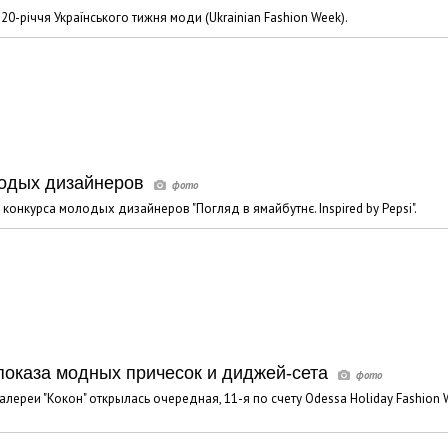
0-річчя Українського тижня моди (Ukrainian Fashion Week).
Odessa Holiday Fashion Week стар
показа модных причесок и дидже
лодых дизайнеров
онкурса молодых дизайнеров "Погляд в ямайбутнє. Inspired by Pepsi".
 показа модных причесок и диджей-сета
ереи "Кокон" открылась очередная, 11-я по счету Odessa Holiday Fashion W