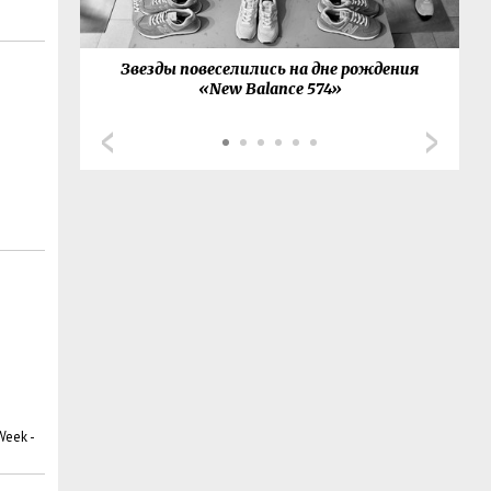
товал с
Звезды повеселились на дне рождения
G
й-сета
«New Balance 574»
eek -