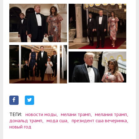
ТЕГИ:
новости моды,
мелани трамп,
мелания трамп,
дональд трамп,
мода сша,
президент сша вечеринка,
новый год