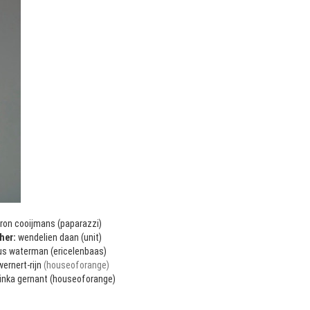
Odessa Holiday Fashion Week стар
показа модных причесок и дидже
ron cooijmans
(paparazzi)
her:
wendelien daan
(unit)
us waterman
(ericelenbaas)
ernert-rijn
(houseoforange)
inka gernant
(houseoforange)