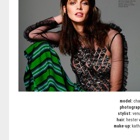
model:
cha
photograp
stylist:
ven
hair:
hester w
make-up:
kath