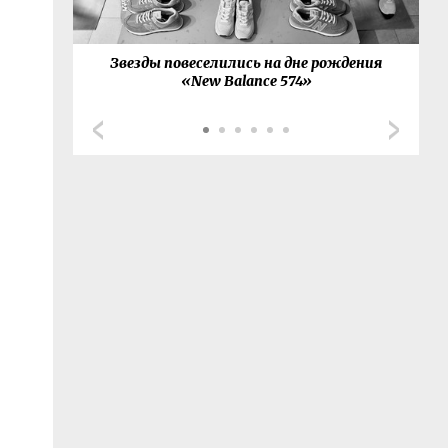
товал с
Звезды повеселились на дне рождения
G
й-сета
«New Balance 574»