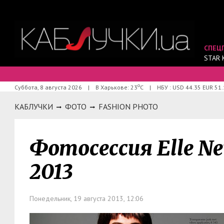
СПЕЦ
STAR 
о
Суббота, 8 августа 2026
|
В Харькове: 23
С
|
НБУ : USD 44.35 EUR 51.
КАБЛУЧКИ
ФОТО
FASHION PHOTO
Фотосессия Elle Ne
2013
Понедельник, 19 августа 2013, 12:06