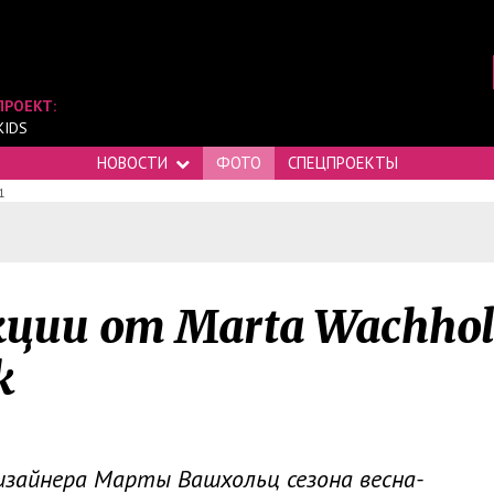
ПРОЕКТ:
KIDS
НОВОСТИ
ФОТО
СПЕЦПРОЕКТЫ
1
кции от Marta Wachhol
k
изайнера Марты Вашхольц сезона весна-