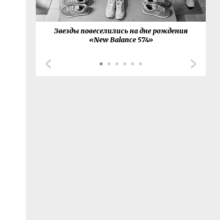
товал с
Звезды повеселились на дне рождения
G
й-сета
«New Balance 574»