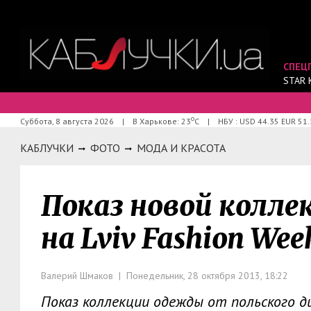
СПЕЦ
STAR 
о
Суббота, 8 августа 2026
|
В Харькове: 23
С
|
НБУ : USD 44.35 EUR 51.
КАБЛУЧКИ
ФОТО
МОДА И КРАСОТА
Показ новой колле
на Lviv Fashion Wee
Валерий Шмаков | Понедельник, 28 октября 2013, 18:22
Показ коллекции одежды от польского д