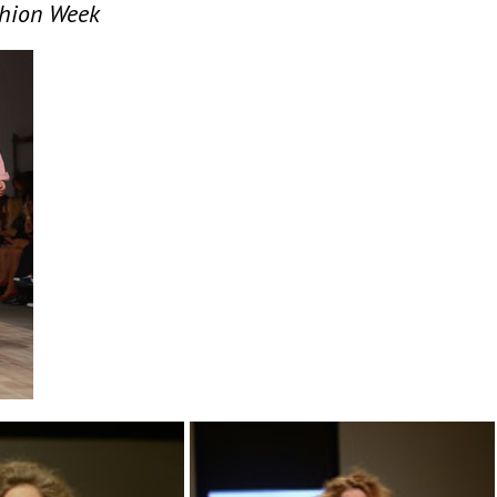
shion Week
Odessa Holiday Fashion Week стар
показа модных причесок и дидже