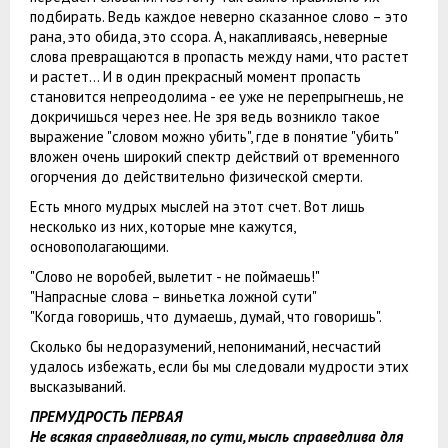
подбирать. Ведь каждое неверно сказанное слово – это
рана, это обида, это ссора. А, накапливаясь, неверные
слова превращаются в пропасть между нами, что растет
и растет… И в один прекрасный момент пропасть
становится непреодолима - ее уже не перепрыгнешь, не
докричишься через нее. Не зря ведь возникло такое
выражение "словом можно убить", где в понятие "убить"
вложен очень широкий спектр действий от временного
огорчения до действительно физической смерти.
Есть много мудрых мыслей на этот счет. Вот лишь
несколько из них, которые мне кажутся,
основополагающими.
"Слово не воробей, вылетит - не поймаешь!"
"Напрасные слова – виньетка ложной сути"
"Когда говоришь, что думаешь, думай, что говоришь".
Сколько бы недоразумений, непониманий, несчастий
удалось избежать, если бы мы следовали мудрости этих
высказываний.
ПРЕМУДРОСТЬ ПЕРВАЯ
Не всякая справедливая, по сути, мысль справедлива для