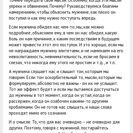
точнее передать свои мысли. Особенно, когда эти мысли
упреки и обвинения. Почему? Руководствуемся благими
намерениями, чтобы объяснить мужчине, как плохо он
поступил и как ему нужно поступать впредь.
Если мужчина обидел нас чем-то, мы, как можно
подробнее, объясняем ему, в чем он нас обидел, какую
боль он нам причинил, к каким последствиям в будущем
может привести этот его поступок. И это хорошо, если мы
не награждаем мужчину эпитетами, и не намекаем на его
невоспитанность, невнимательность, если не бросаем в
слезах, что никогда ему этого не простим и т.д., и т.п.
А мужчина слушает нас и слышит тон, которым мы
говорим. Если тон оскорбительный то, мысли, которые мы
формулируем, абсолютно не важны - он их не услышит.
Тот же эффект будет и если мы пытаемся достучаться
до мужчины в тот момент, когда он устал, когда он
рассержен, когда он озабочен какими-то другими
проблемами. Он не готов нас слышать, и наши слова
проходят мимо его сознания.
И о смысле. То, что для вас очевидно – не очевидно для
других. Поэтому, говоря с мужчиной, постарайтесь