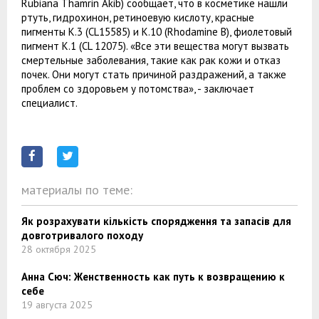
Rubiana Thamrin Akib) сообщает, что в косметике нашли
ртуть, гидрохинон, ретиноевую кислоту, красные
пигменты K.3 (CL15585) и K.10 (Rhodamine B), фиолетовый
пигмент K.1 (CL 12075). «Все эти вещества могут вызвать
смертельные заболевания, такие как рак кожи и отказ
почек. Они могут стать причиной раздражений, а также
проблем со здоровьем у потомства», - заключает
специалист.
материалы по теме:
Як розрахувати кількість спорядження та запасів для
довготривалого походу
28 октября 2025
Анна Сюч: Женственность как путь к возвращению к
себе
19 августа 2025