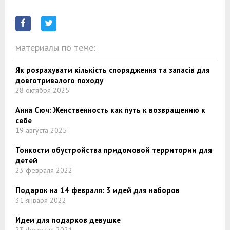
материалы по теме:
Як розрахувати кількість спорядження та запасів для
довготривалого походу
28 октября 2025
Анна Сюч: Женственность как путь к возвращению к
себе
19 августа 2025
Тонкости обустройства придомовой территории для
детей
23 февраля 2022
Подарок на 14 февраля: 3 идей для наборов
31 января 2022
Идеи для подарков девушке