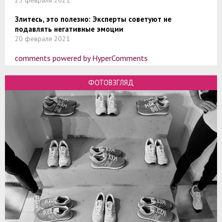
23 февраля 2021
Злитесь, это полезно: Эксперты советуют не
подавлять негативные эмоции
20 февраля 2021
comments powered by HyperComments
ФОТОВЗГЛЯД