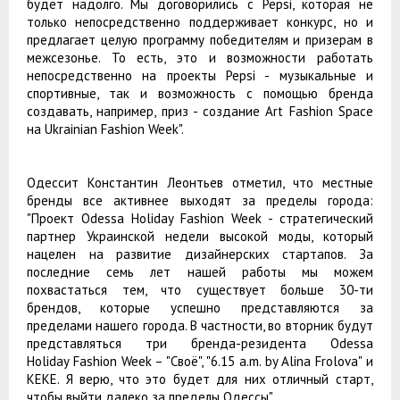
будет надолго. Мы договорились с Pepsi, которая не
только непосредственно поддерживает конкурс, но и
предлагает целую программу победителям и призерам в
межсезонье. То есть, это и возможности работать
непосредственно на проекты Pepsi - музыкальные и
спортивные, так и возможность с помощью бренда
создавать, например, приз - создание Art Fashion Space
на Ukrainian Fashion Week".
Одессит Константин Леонтьев отметил, что местные
бренды все активнее выходят за пределы города:
"Проект Odessa Holiday Fashion Week - стратегический
партнер Украинской недели высокой моды, который
нацелен на развитие дизайнерских стартапов. За
последние семь лет нашей работы мы можем
похвастаться тем, что существует больше 30-ти
брендов, которые успешно представляются за
пределами нашего города. В частности, во вторник будут
представляться три бренда-резидента Odessa
Holiday Fashion Week – "Своё", "6.15 a.m. by Alina Frolova" и
KEКЕ. Я верю, что это будет для них отличный старт,
чтобы выйти далеко за пределы Одессы".