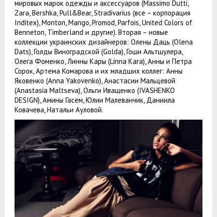
мировых марок одежды и аксессуаров (Massimo Dutti,
Zara, Bershka, Pull&Bear, Stradivarius (все – корпорация
Inditex), Monton, Mango, Promod, Parfois, United Colors of
Benneton, Timberland и другие). Вторая – новые
коллекции украинских дизайнеров: Олены Даць (Olena
Dats), Голды Виноградской (Golda), Гоши Альтшулера,
Олега Фоменко, Линны Кары (Linna Kara), Анны и Петра
Сорок, Артема Комарова и их младших коллег: Анны
Яковенко (Anna Yakovenko), Анастасии Мальцевой
(Anastasia Maltseva), Ольги Иващенко (IVASHENKO
DESIGN), Амины Гасем, Юлии Малеванчик, Даниила
Ковачева, Натальи Ауловой.