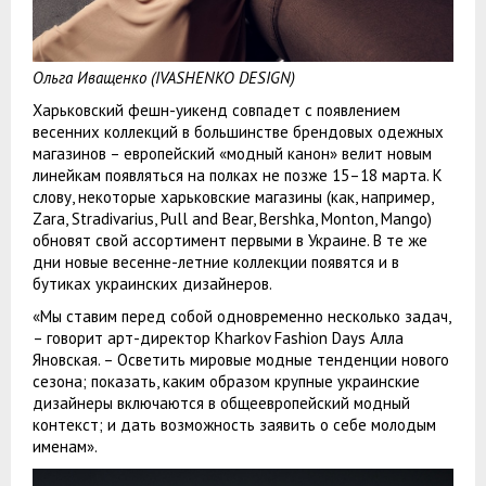
Ольга Иващенко (IVASHENKO DESIGN)
Харьковский фешн-уикенд совпадет с появлением
весенних коллекций в большинстве брендовых одежных
магазинов – европейский «модный канон» велит новым
линейкам появляться на полках не позже 15–18 марта. К
слову, некоторые харьковские магазины (как, например,
Zara, Stradivarius, Pull and Bear, Bershka, Monton, Mango)
обновят свой ассортимент первыми в Украине. В те же
дни новые весенне-летние коллекции появятся и в
бутиках украинских дизайнеров.
«Мы ставим перед собой одновременно несколько задач,
– говорит арт-директор Kharkov Fashion Days Алла
Яновская. – Осветить мировые модные тенденции нового
сезона; показать, каким образом крупные украинские
дизайнеры включаются в общеевропейский модный
контекст; и дать возможность заявить о себе молодым
именам».