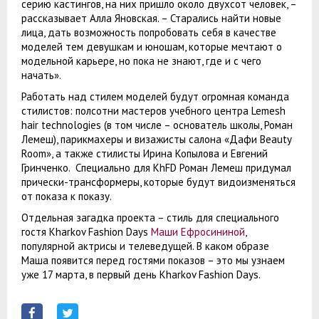
серию кастингов, на них пришло около двухсот человек, –
рассказывает Алла Яновская. – Старались найти новые
лица, дать возможность попробовать себя в качестве
моделей тем девушкам и юношам, которые мечтают о
модельной карьере, но пока не знают, где и с чего
начать».
Работать над стилем моделей будут огромная команда
стилистов: полсотни мастеров учебного центра Lemesh
hair technologies (в том числе – основатель школы, Роман
Лемеш), парикмахеры и визажисты салона «Дафи Beauty
Room», а также стилисты Ирина Копылова и Евгений
Гринченко. Специально для KhFD Роман Лемеш придумал
прически-трансформеры, которые будут видоизменяться
от показа к показу.
Отдельная загадка проекта – стиль для специального
гостя Kharkov Fashion Days
Маши Ефросининой
,
популярной актрисы и телеведущей. В каком образе
Маша появится перед гостями показов – это мы узнаем
уже 17 марта, в первый день Kharkov Fashion Days.