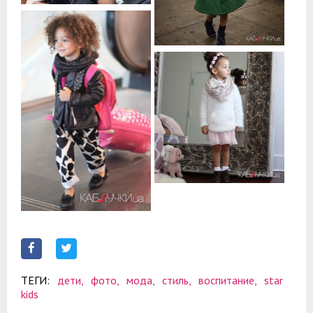
ТЕГИ:
дети,
фото,
мода,
стиль,
воспитание,
star
kids