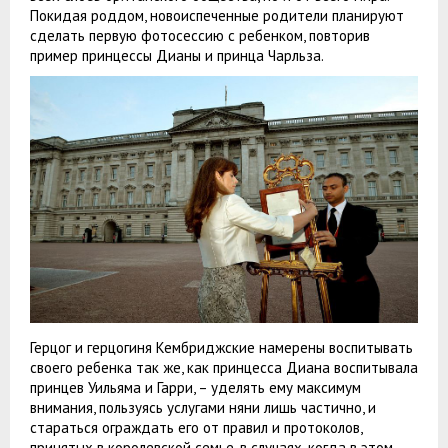
Покидая роддом, новоиспеченные родители планируют
сделать первую фотосессию с ребенком, повторив
пример принцессы Дианы и принца Чарльза.
Герцог и герцогиня Кембриджские намерены воспитывать
своего ребенка так же, как принцесса Диана воспитывала
принцев Уильяма и Гарри, – уделять ему максимум
внимания, пользуясь услугами няни лишь частично, и
стараться ограждать его от правил и протоколов,
принятых в королевской семье, в случаях, когда в этом