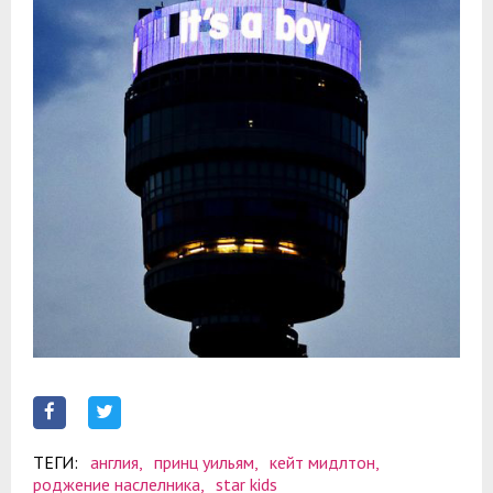
ТЕГИ:
англия,
принц уильям,
кейт мидлтон,
роджение наслелника,
star kids