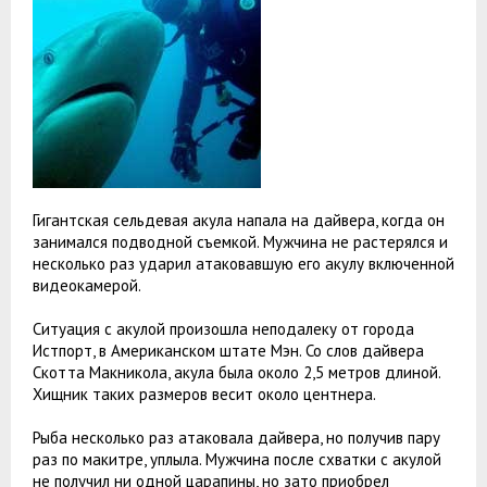
Гигантская сельдевая акула напала на дайвера, когда он
занимался подводной съемкой. Мужчина не растерялся и
несколько раз ударил атаковавшую его акулу включенной
видеокамерой.
Ситуация с акулой произошла неподалеку от города
Истпорт, в Американском штате Мэн. Со слов дайвера
Скотта Макникола, акула была около 2,5 метров длиной.
Хищник таких размеров весит около центнера.
Рыба несколько раз атаковала дайвера, но получив пару
раз по макитре, уплыла. Мужчина после схватки с акулой
не получил ни одной царапины, но зато приобрел