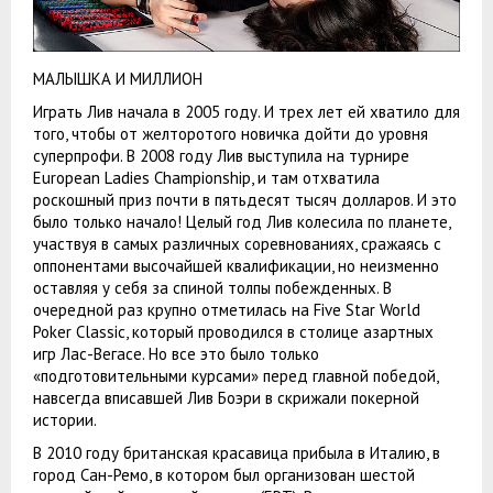
МАЛЫШКА И МИЛЛИОН
Играть Лив начала в 2005 году. И трех лет ей хватило для
того, чтобы от желторотого новичка дойти до уровня
суперпрофи. В 2008 году Лив выступила на турнире
European Ladies Championship, и там отхватила
роскошный приз почти в пятьдесят тысяч долларов. И это
было только начало! Целый год Лив колесила по планете,
участвуя в самых различных соревнованиях, сражаясь с
оппонентами высочайшей квалификации, но неизменно
оставляя у себя за спиной толпы побежденных. В
очередной раз крупно отметилась на Five Star World
Poker Classic, который проводился в столице азартных
игр Лас-Вегасе. Но все это было только
«подготовительными курсами» перед главной победой,
навсегда вписавшей Лив Боэри в скрижали покерной
истории.
В 2010 году британская красавица прибыла в Италию, в
город Сан-Ремо, в котором был организован шестой