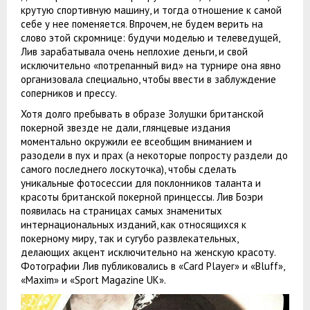
крутую спортивную машину, и тогда отношение к самой
себе у нее поменяется. Впрочем, не будем верить на
слово этой скромнице: будучи моделью и телеведущей,
Лив зарабатывала очень неплохие деньги, и свой
исключительно «потрепанный вид» на турнире она явно
организовала специально, чтобы ввести в заблуждение
соперников и прессу.
Хотя долго пребывать в образе Золушки британской
покерной звезде не дали, глянцевые издания
моментально окружили ее всеобщим вниманием и
разодели в пух и прах (а некоторые попросту раздели до
самого последнего лоскуточка), чтобы сделать
уникальные фотосессии для поклонников таланта и
красоты британской покерной принцессы. Лив Боэри
появилась на страницах самых знаменитых
интернациональных изданий, как относящихся к
покерному миру, так и сугубо развлекательных,
делающих акцент исключительно на женскую красоту.
Фотографии Лив публиковались в «Card Player» и «Bluff»,
«Maxim» и «Sport Magazine UK».