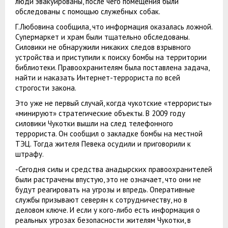
люди эвакуированы, после чего помещения были
обследованы с помощью служебных собак.
Г.Любовина сообщила, что информация оказалась ложной.
Супермаркет и храм были тщательно обследованы.
Силовики не обнаружили никаких следов взрывного
устройства и приступили к поиску бомбы на территории
библиотеки. Правоохранителям была поставлена задача,
найти и наказать Интернет-террориста по всей
строгости закона.
Это уже не первый случай, когда чукотские «террористы»
«минируют» стратегические объекты. В 2009 году
силовики Чукотки вышли на след телефонного
террориста. Он сообщил о закладке бомбы на местной
ТЭЦ. Тогда жителя Певека осудили и приговорили к
штрафу.
-Сегодня силы и средства анадырских правоохранителей
были растрачены впустую, это не означает, что они не
будут реагировать на угрозы и впредь. Оперативные
службы призывают северян к сотрудничеству, но в
деловом ключе. И если у кого-либо есть информация о
реальных угрозах безопасности жителям Чукотки, в