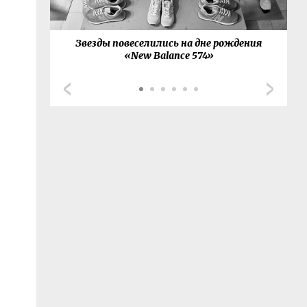
товал с
Звезды повеселились на дне рождения
G
й-сета
«New Balance 574»