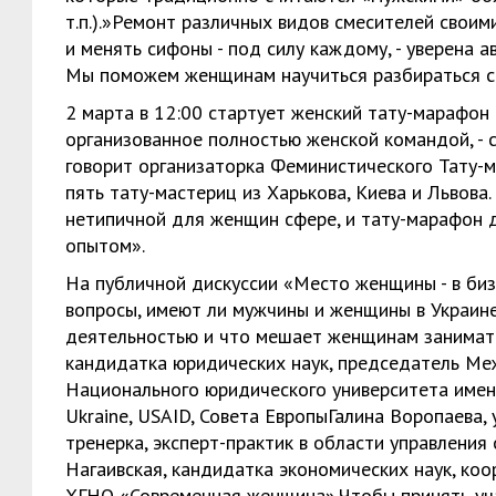
т.п.).»Ремонт различных видов смесителей своими
и менять сифоны - под силу каждому, - уверена а
Мы поможем женщинам научиться разбираться с
2 марта в 12:00 стартует женский тату-марафон
организованное полностью женской командой, - с
говорит организаторка Феминистического Тату-м
пять тату-мастериц из Харькова, Киева и Львова
нетипичной для женщин сфере, и тату-марафон 
опытом».
На публичной дискуссии «Место женщины - в би
вопросы, имеют ли мужчины и женщины в Украин
деятельностью и что мешает женщинам заниматьс
кандидатка юридических наук, председатель Ме
Национального юридического университета имен
Ukraine, USAID, Совета ЕвропыГалина Воропаева,
тренерка, эксперт-практик в области управлени
Нагаивская, кандидатка экономических наук, ко
ХГНО «Современная женщина».Чтобы принять уча