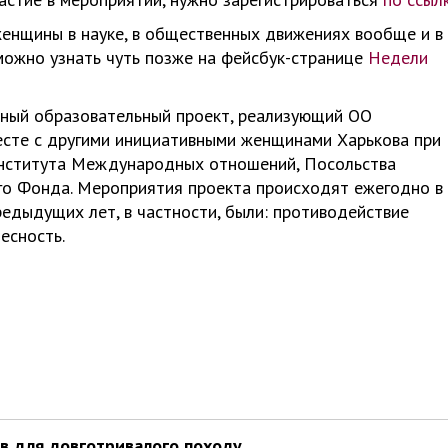
женщины в науке, в общественных движениях вообще и в
можно узнать чуть позже на фейсбук-странице
Недели
дный образовательный проект, реализующий ОО
сте с другими инициативными женщинами Харькова при
нститута Международных отношений, Посольства
ого Фонда. Мероприятия проекта происходят ежегодно в
редыдущих лет, в частности, были: противодействие
есность.
ів для довготривалого походу