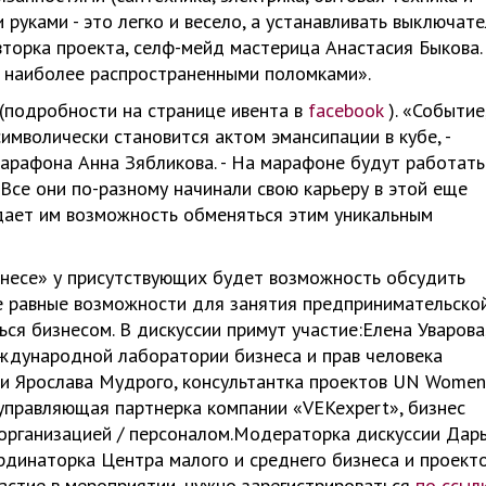
 руками - это легко и весело, а устанавливать выключат
вторка проекта, селф-мейд мастерица Анастасия Быкова. 
 наиболее распространенными поломками».
 (подробности на странице ивента в
facebook
). «Событие
имволически становится актом эмансипации в кубе, -
арафона Анна Зябликова. - На марафоне будут работать
. Все они по-разному начинали свою карьеру в этой еще
дает им возможность обменяться этим уникальным
знесе» у присутствующих будет возможность обсудить
е равные возможности для занятия предпринимательско
я бизнесом. В дискуссии примут участие:Елена Уварова
ждународной лаборатории бизнеса и прав человека
и Ярослава Мудрого, консультантка проектов UN Women
 управляющая партнерка компании «VEKexpert», бизнес
я организацией / персоналом.Модераторка дискуссии Дар
ординаторка Центра малого и среднего бизнеса и проект
стие в мероприятии, нужно зарегистрироваться
по ссыл