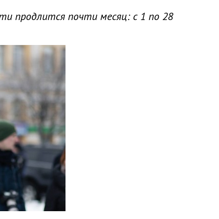
ти продлится почти месяц: с 1 по 28
Odessa Holiday Fashion Week стар
показа модных причесок и дидже