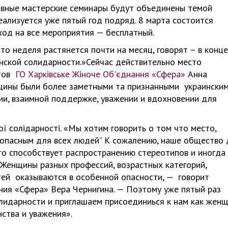
ктивные мастерские семинары будут объединены темой
ализуется уже пятый год подряд. 8 марта состоится
ход на все мероприятия — бесплатный.
то неделя растянется почти на месяц, говорят – в конце
нской солидарности.»Сейчас действительно место
ктов
ГО Харківське Жіноче Об'єднання «Сфера»
Анна
щины были более заметными та признанными украински
ии, взаимной поддержке, уважении и вдохновении для
 солідарності. «Мы хотим говорить о том что место,
опасным для всех людей” К сожалению, наше общество 
то способствует распространению стереотипов и иногда
 Женщины разных профессий, возрастных категорий,
тей оказываются в особенной опасности, — говорит
ния «Сфера» Вера Чернигина. — Поэтому уже пятый раз
идарности и приглашаем присоединиься к нам как женщ
ства и уважения».