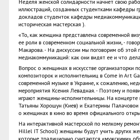
Неделя женской солидарности начнет свою работ
иллюстраций, созданных студентками кафедры г
докладов студенток кафедры медиакоммуникаций 
историческая мастерская ).
«То, как женщина представлена современной виз
ее роли в современном социальной жизни, - гов
Макарова. - На дискуссии мы поговорим об этой
медиакоммуникаций: как они видят ее и что дел
Вопрос о женщинах в искусстве организаторки п
композиторок и исполнительниц в Come in Art Ga
современной музыке в Украине, к сожалению, не
мероприятия Ксения Левадная. - Поэтому и появ
играют женщины-исполнительницы. На концерте
Татьяны Хорошун (Киев) и Екатерины Палачовои 
о женщинах в кино во время официального открыти
На интерактивной мастерской по мелкому ремон
Hillel IT School) женщины будут учить других 
которые традиционно считаются «мужскими» обяз