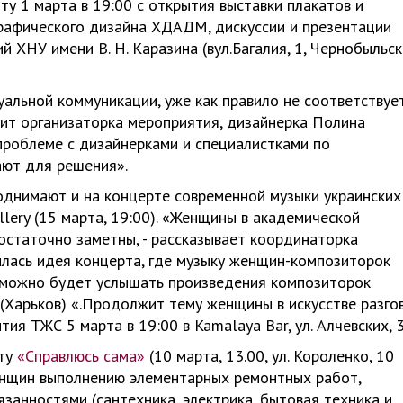
у 1 марта в 19:00 с открытия выставки плакатов и
рафического дизайна ХДАДМ, дискуссии и презентации
ХНУ имени В. Н. Каразина (вул.Багалия, 1, Чернобыльск
уальной коммуникации, уже как правило не соответствуе
орит организаторка мероприятия, дизайнерка Полина
 проблеме с дизайнерками и специалистками по
ают для решения».
однимают и на концерте современной музыки украинских
llery (15 марта, 19:00). «Женщины в академической
достаточно заметны, - рассказывает координаторка
илась идея концерта, где музыку женщин-композиторок
 можно будет услышать произведения композиторок
(Харьков) «.Продолжит тему женщины в искусстве разго
я ТЖС 5 марта в 19:00 в Kamalaya Bar, ул. Алчевских, 3
ту
«Справлюсь сама»
(10 марта, 13.00, ул. Короленко, 10
женщин выполнению элементарных ремонтных работ,
анностями (сантехника, электрика, бытовая техника и