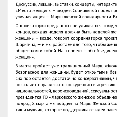
Дискуссии, лекции, выставки. концерты, интера
«Место женщины – везде». Социальный проект ре
уличная акция — Марш женской солидарности. В
Организаторки предлагают не удивляться тому, ч
концов, каждая неделя должна быть неделей же
женщины – везде, говорит координаторка прое
Шаригина, — и мы работаемдля того, чтобы жен
обществом и собой. Наш проект – об объединен
женщин».
8 марта пройдет уже традиционный Марш жіночої
безопасное для женщины, будет открытым и без
сих пор остается достаточно консервативным, ч
позволяет оправдывать конкуренцию и агрессию.
национальностей, вероисповеданий, сексуальнос
президентка ГО «Харковского женское объедине
подряд 8 марта мы выйдем на Марш Женской Сол
так и мужчин, которые поддерживают идеи равен