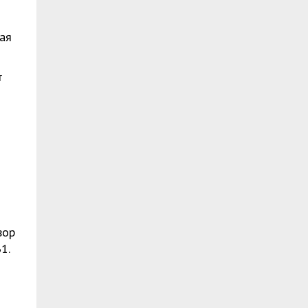
ая
т
вор
1.