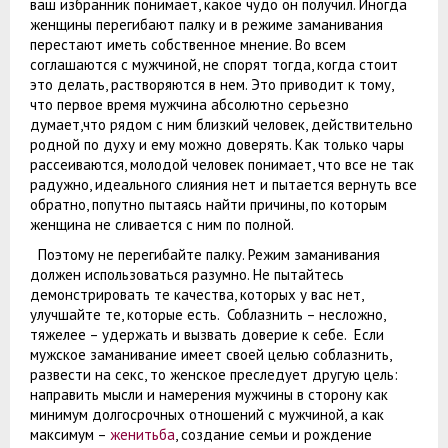
ваш избранник понимает, какое чудо он получил. Иногда
женщины перегибают палку и в режиме заманивания
перестают иметь собственное мнение. Во всем
соглашаются с мужчиной, не спорят тогда, когда стоит
это делать, растворяются в нем. Это приводит к тому,
что первое время мужчина абсолютно серьезно
думает,что рядом с ним близкий человек, действительно
родной по духу и ему можно доверять. Как только чары
рассеиваются, молодой человек понимает, что все не так
радужно, идеального слияния нет и пытается вернуть все
обратно, попутно пытаясь найти причины, по которым
женщина не сливается с ним по полной.
Поэтому не перегибайте палку. Режим заманивания
должен использоваться разумно. Не пытайтесь
демонстрировать те качества, которых у вас нет,
улучшайте те, которые есть. Соблазнить – несложно,
тяжелее – удержать и вызвать доверие к себе. Если
мужское заманивание имеет своей целью соблазнить,
развести на секс, то женское преследует другую цель:
направить мысли и намерения мужчины в сторону как
минимум долгосрочных отношений с мужчиной, а как
максимум –
женитьба
, создание семьи и рождение